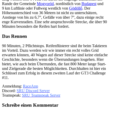
Rande der Gemeinde
Mogyoród
, nordöstlich von
Budapest
und
9 km Luftlinie oder Fußweg westlich von
Gödöllő
. Der
Höhenunterschied von 36 Metern ist nicht zu unterschätzen,
Anstiege von bis zu 6,7°, Gefälle von über 7°, dazu einige recht
enge Kurvenradien. Eine sehr anspruchsvolle Strecke, die über 90
Minuten besonders die Reifen hart fordert.
Das Rennen
90 Minuten, 2 Pflichtstops. Reifenflüsterer sind ihr beim Taktieren
im Vorteil. Dazu werden wir wie immer ein recht volles Grid
erwarten können, 40 Wagen auf dieser Strecke sind keine einfache
Geschichte, besonders wenn die Überrundungen losgehen. Hier
bietet, wie auch beim Überrunden, die fast 800 Meter lange Start-
und Zielgerade die besten Möglichkeiten. Durchhalten ist hier ein
Schlüssel zum Erfolg in diesem zweiten Lauf der GT3 Challenge
#11.
Anmeldung:
RaceApp
Discord:
SRU Discord Server
Teamspeak:
SRU Teamspeak Server
Schreibe einen Kommentar